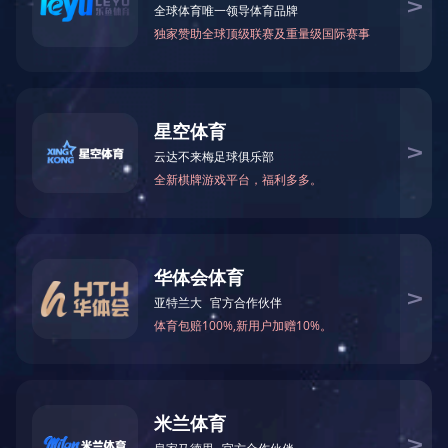
版权由leyu·乐鱼(中国)体育官方网站所有 备案号
|
苏公网安备 32082902000184号
| 互联网药品信息服务资格证
书证书编号:(苏)-非经营性-2022-0140
技术支持：
易动力网络
123
123